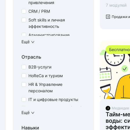
привлечения
7 модулей
CRM / PRM
Продажи и
Soft skills и личная
эффективность
Администрирование
Ещё
Аналитика и данные
Бесплатно
Безопасность и охрана
Отрасль
труда
B2B-услуги
Кадровое
администрирование
HoReCa и туризм
Клиентоориентированность
HR & Управление
персоналом
Коммуникации и
презентации
IT и цифровые продукты
Лидерство и управление
Банкротство физлиц (БФЛ)
Медведев
Ещё
проектами
Тайм-ме
Гостиницы, ритейл и сервис
воды: с
Наставничество и коучинг
Государственный сектор
эффекти
Навыки