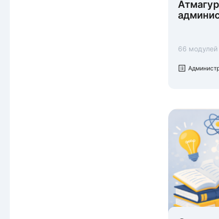
Атмагур
Поиск партнёров
админис
Построение процессов
Презентационные навыки
66 модулей
Проведение инструктажей
Продажи по скриптам
Админист
Работа с AI-инструментами
Работа с возражениями
Работа с конфликтами
Работа с мотивацией
Регламентация
Управление временем
Управление партнёрами
(PRM-логика)
Холодные/тёплые касания
Целеполагание